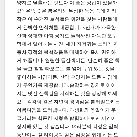
양지로 탈출하는 것보다 더 좋은 방법이 있을까
요? 우뚝 솟은 봉우리와 무성한 녹음 속에 자리
잡은 이 숨겨진 보석들은 위안을 찾는 사람들에
게 완벽한 안식처를 제공합니다.안개가 자욱한
산과 상쾌한 아침 공기로 둘러싸인 아늑한 오두
막에서 일어나는 사진. 새가 지저귀는 소리가 자
동차 경적의 불협화음을 대체하여 즉시 편안하
게 해줍니다. 열렬한 등산객이든, 단순히 좋은 책
을 들고 활활 타오르는 불 옆에 누워 있는 것을
좋아하는 사람이든, 산악 휴양지는 모든 사람에
게 무언가를 제공합니다.숨막히는 경치로 이어
지는 멋진 산책길을 시작하는 것을 상상해 보세
요 – 각각의 길은 자연의 경외심을 불러일으키는
아름다움을 드러냅니다. 야생화와 옹알이가 우
글거리는 험준한 지형을 탐험하다 보면 시간이
정지해 있는 것 같습니다. 여러분의 걱정은 암벽
등반이나 짚 라이닝과 같은 심장을 뛰게 하는 모