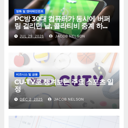
영화 및 엔터테인먼트
PC방 30대 컴퓨터가 동시에 버퍼
링 걸리던 날, 콜라티비 중계 하나
가 전기세를 바꿨다
JUL 29, 2026
JACOB NELSON
비즈니스 및 금융
CU-TV로 챙겨보는 주요 스포츠 일
정
DEC 2, 2025
JACOB NELSON