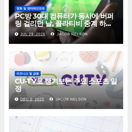
영화 및 엔터테인먼트
PC방 30대 컴퓨터가 동시에 버퍼
링 걸리던 날, 콜라티비 중계 하나
가 전기세를 바꿨다
JUL 29, 2026
JACOB NELSON
비즈니스 및 금융
CU-TV로 챙겨보는 주요 스포츠 일
정
DEC 2, 2025
JACOB NELSON