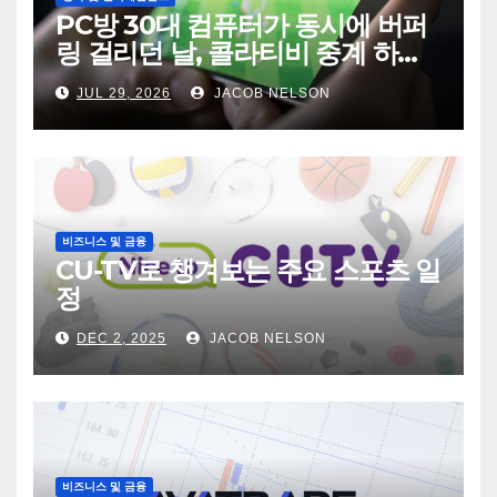
PC방 30대 컴퓨터가 동시에 버퍼
링 걸리던 날, 콜라티비 중계 하나
가 전기세를 바꿨다
JUL 29, 2026
JACOB NELSON
비즈니스 및 금융
CU-TV로 챙겨보는 주요 스포츠 일
정
DEC 2, 2025
JACOB NELSON
비즈니스 및 금융