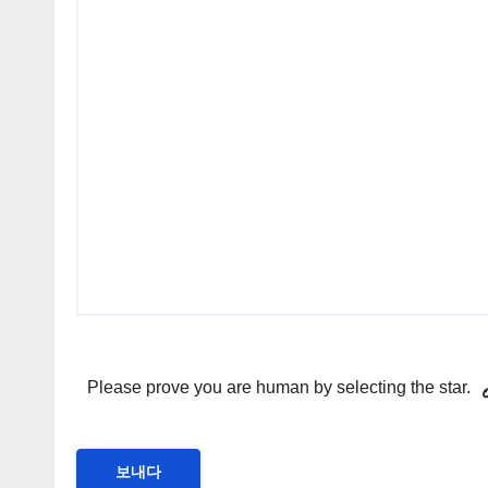
P
Please prove you are human by selecting the
star
.
l
e
a