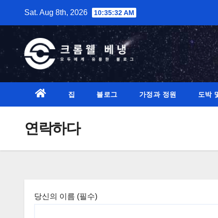
Skip
Sat. Aug 8th, 2026
10:35:33 AM
to
content
집
블로그
가정과 정원
도박 
연락하다
당신의 이름 (필수)