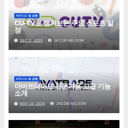
비즈니스 및 금융
CU-TV로 챙겨보는 주요 스포츠 일
정
DEC 2, 2025
JACOB NELSON
비즈니스 및 금융
아바트레이드 전문가용 고급 기능
소개
NOV 10, 2025
JACOB NELSON