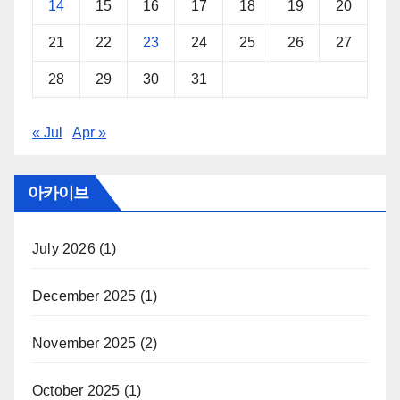
14
15
16
17
18
19
20
21
22
23
24
25
26
27
28
29
30
31
« Jul
Apr »
아카이브
July 2026
(1)
December 2025
(1)
November 2025
(2)
October 2025
(1)