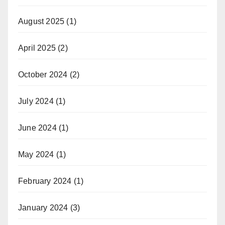
August 2025
(1)
April 2025
(2)
October 2024
(2)
July 2024
(1)
June 2024
(1)
May 2024
(1)
February 2024
(1)
January 2024
(3)