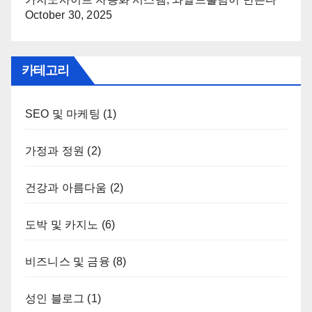
October 30, 2025
카테고리
SEO 및 마케팅
(1)
가정과 정원
(2)
건강과 아름다움
(2)
도박 및 카지노
(6)
비즈니스 및 금융
(8)
성인 블로그
(1)