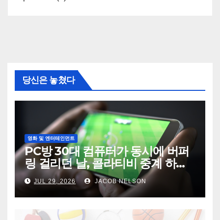
당신은 놓쳤다
영화 및 엔터테인먼트
PC방 30대 컴퓨터가 동시에 버퍼
링 걸리던 날, 콜라티비 중계 하나
가 전기세를 바꿨다
JUL 29, 2026
JACOB NELSON