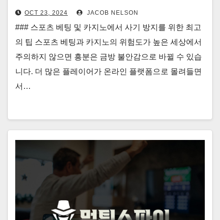
OCT 23, 2024
JACOB NELSON
### 스포츠 베팅 및 카지노에서 사기 방지를 위한 최고
의 팁 스포츠 베팅과 카지노의 위험도가 높은 세상에서
주의하지 않으면 흥분은 금방 불안감으로 바뀔 수 있습
니다. 더 많은 플레이어가 온라인 플랫폼으로 몰려들면
서…