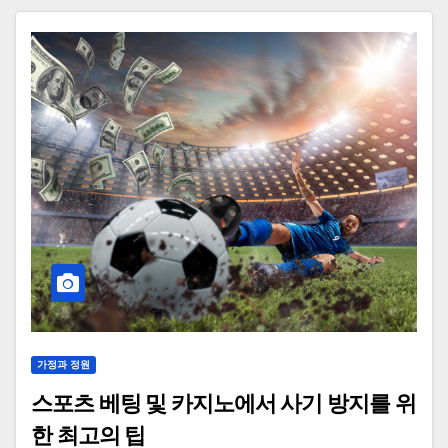
가정과 정원
스포츠 베팅 및 카지노에서 사기 방지를 위
한 최고의 팁