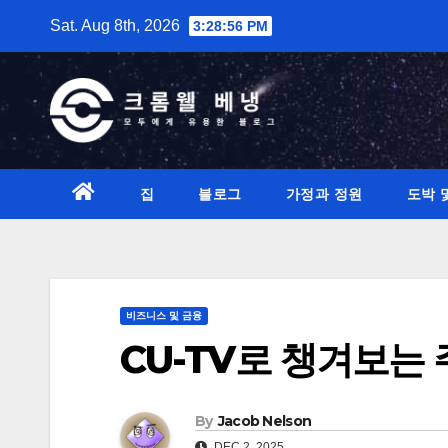
Skip
Sat. Aug 8th, 2026
3:28:57 PM
to
content
집
블로그
가정과 정원
도박 
비즈니스 및 금융
CU-TV로 챙겨보는
By
Jacob Nelson
DEC 2, 2025