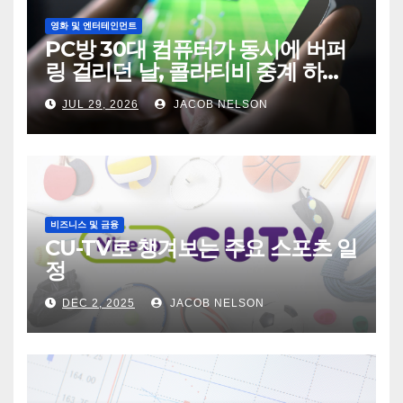
영화 및 엔터테인먼트
PC방 30대 컴퓨터가 동시에 버퍼
링 걸리던 날, 콜라티비 중계 하나
가 전기세를 바꿨다
JUL 29, 2026
JACOB NELSON
비즈니스 및 금융
CU-TV로 챙겨보는 주요 스포츠 일
정
DEC 2, 2025
JACOB NELSON