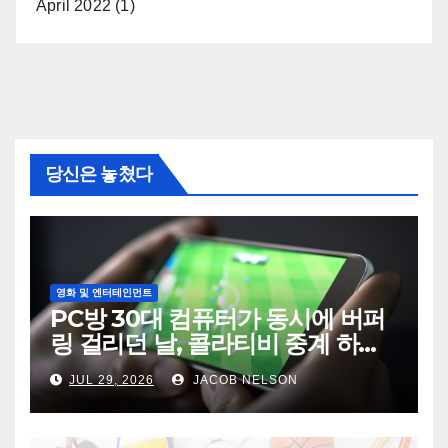
April 2022
(1)
당신은 놓쳤다
영화 및 엔터테인먼트
PC방 30대 컴퓨터가 동시에 버퍼
링 걸리던 날, 콜라티비 중계 하나
가 전기세를 바꿨다
JUL 29, 2026
JACOB NELSON