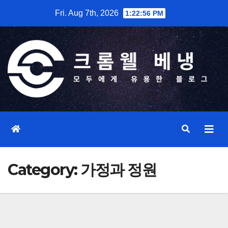
Skip
Fri. Aug 7th, 2026
1:22:56 PM
to
content
Category:
가정과 정원